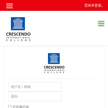
您尚未登录。
跳
到
主
要
内
容
用
户
密
名
码
/
邮
记住用户名